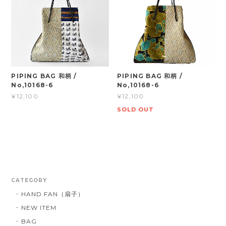
PIPING BAG 和柄 /
PIPING BAG 和柄 /
No,10168-6
No,10168-6
¥12,100
¥12,100
SOLD OUT
CATEGORY
HAND FAN（扇子）
NEW ITEM
BAG