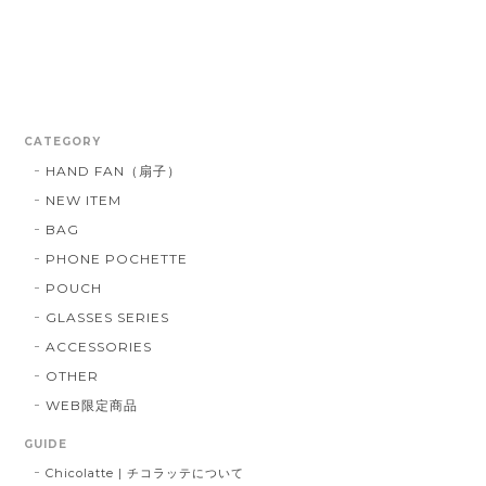
CATEGORY
HAND FAN（扇子）
NEW ITEM
BAG
PHONE POCHETTE
POUCH
GLASSES SERIES
ACCESSORIES
OTHER
WEB限定商品
GUIDE
Chicolatte | チコラッテについて