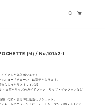
OCHETTE (M) / No,10142-1
リメイクした丸型ポシェット。
ショルダー「チェーン」は別売となります。
荷物もしっかり入るサイズ感。
マホ・文庫本サイズのガイドブック・リップ・イヤフォンなど
！）
出掛けの際や旅行時に最適なポシェット。
ディネートのアクセントに、オールシーズンお使い頂けます。