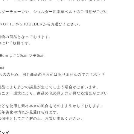
ルダーチェーンや、ショルダー用本革ベルトのご用意がござい
RY>OTHER>SHOULDERからお選びください。
点物の商品となっております。
は1~3枚目です。
cm よこ19cm マチ6cm
ON
 点もののため、同じ商品の再入荷はありませんのでご了承下さ
商品により多少の誤差が生じてしまう場合がございます。
モニター環境により、商品の色の見え方が異なる場合がござい
などを使用し素材本来の風合をそのまま生かしております。
年劣化や汚れが見受けられます。
個性としてご了解の上、お買い求めください。
ピング