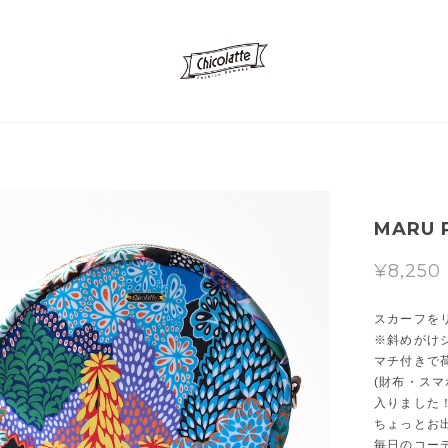
MARU P
¥8,250
スカーフを
※斜めがけ
マチ付きで
(財布・ス
入りました
ちょっとお
毎日のコー