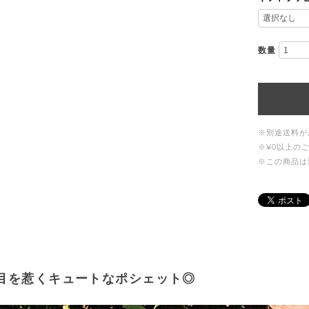
数量
※別途送料が
※¥0以上の
※この商品は
目を惹くキュートなポシェット◎