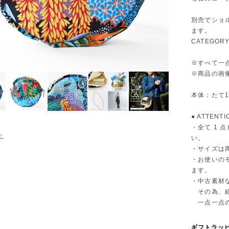
別売でショ
ます。
CATEGO
※すべて一
※商品の画像
本体：たて19
● ATTENTI
・全て 1
い。
・サイズは
・お使いの
ます。
・中古素材
その為、経
一点一点の
ギフトラッ