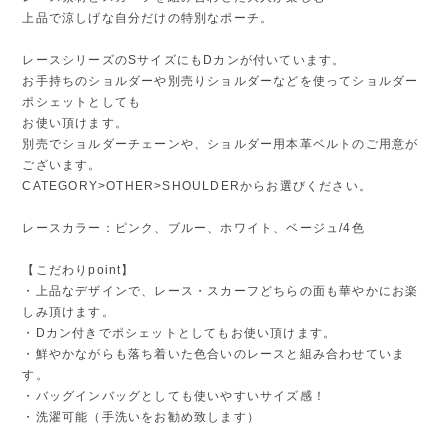
上品で涼しげな自分だけの特別なポーチ。
レースシリーズのSサイズにもDカンが付いています。
お手持ちのショルダーや別売りショルダーなどを使ってショルダー
ポシェットとしても
お使い頂けます。
別売でショルダーチェーンや、ショルダー用本革ベルトのご用意が
ございます。
CATEGORY>OTHER>SHOULDERからお選びください。
レースカラー：ピンク、ブルー、ホワイト、ベージュ/4色
【こだわりpoint】
・上品なデザインで、レース・スカーフどちらの面も華やかにお楽
しみ頂けます。
・Dカン付きでポシェットとしてもお使い頂けます。
・鮮やかながらも落ち着いた色合いのレースと組み合わせていま
す。
・バッグインバッグとしても使いやすいサイズ感！
・洗濯可能（手洗いをお勧め致します）