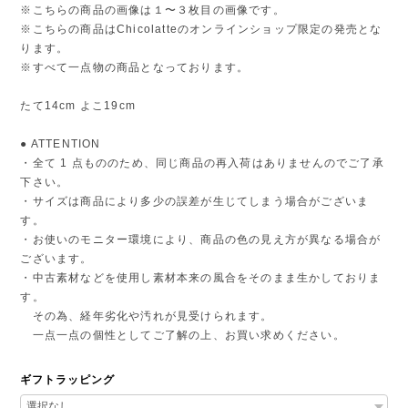
※こちらの商品の画像は１〜３枚目の画像です。
※こちらの商品はChicolatteのオンラインショップ限定の発売とな
ります。
※すべて一点物の商品となっております。
たて14cm よこ19cm
● ATTENTION
・全て 1 点もののため、同じ商品の再入荷はありませんのでご了承
下さい。
・サイズは商品により多少の誤差が生じてしまう場合がございま
す。
・お使いのモニター環境により、商品の色の見え方が異なる場合が
ございます。
・中古素材などを使用し素材本来の風合をそのまま生かしておりま
す。
その為、経年劣化や汚れが見受けられます。
一点一点の個性としてご了解の上、お買い求めください。
ギフトラッピング