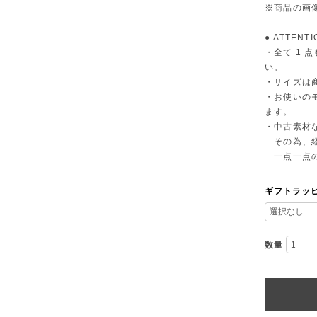
※商品の画像
● ATTENTI
・全て 1
い。
・サイズは
・お使いの
ます。
・中古素材
その為、経
一点一点の
ギフトラッ
数量