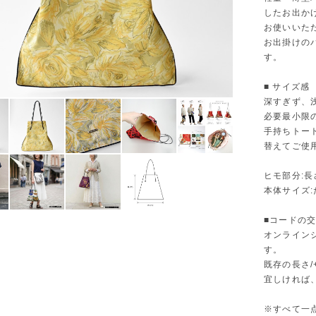
したお出か
お使いいた
お出掛けの
す。
■ サイズ感
深すぎず、
必要最小限
手持ちトー
替えてご使
ヒモ部分:
本体サイズ:たて
■コードの
オンライン
す。
既存の長さ/
宜しければ
※すべて一