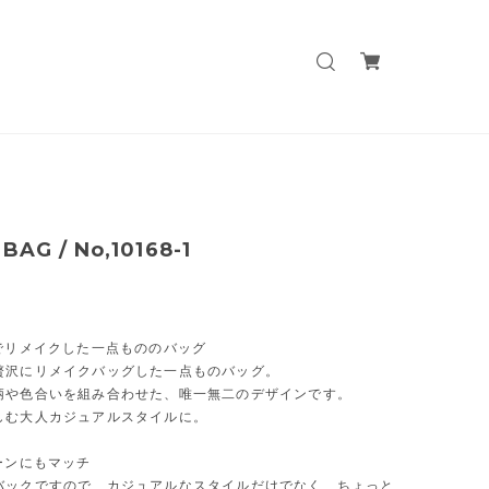
 BAG / No,10168-1
フでリメイクした一点もののバッグ
贅沢にリメイクバッグした一点ものバッグ。
柄や色合いを組み合わせた、唯一無二のデザインです。
しむ大人カジュアルスタイルに。
ーンにもマッチ
バックですので、カジュアルなスタイルだけでなく、ちょっと