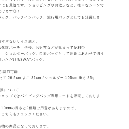
けにも最適です。ショッピングやお散歩など、様々なシーンで
だけます◎！
バック、バックインバック、旅行用バッグとしても活躍しま
浅すぎないサイズ感と、
の化粧ポーチ、携帯、お財布などが収まって便利◎
ト、ショルダーバッグ、巾着バッグとして用途にあわせて切り
用いただける3WAYバッグ。
長さ調節可能
 29.5cm よこ 31cm / ショルダー 105cm 重さ:85g
交換について
ショップではパイピングバッグ専用コードを販売しておりま
+10cmの長さと2種類ご用意がありますので、
、こちらもチェックください。
点物の商品となっております。