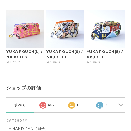
YUKA POUCH(L) /
YUKA POUCH(S) /
YUKA POUCH(S) /
No,10111-3
No,10111-1
No,10111-1
¥6,050
¥3,960
¥3,960
ショップの評価
すべて
602
11
0
CATEGORY
HAND FAN（扇子）