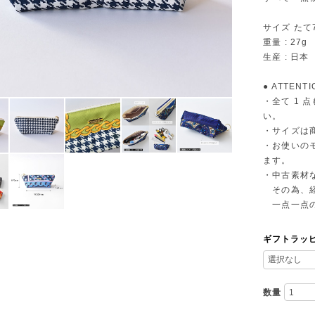
サイズ たて7
重量 : 27g
生産 : 日本
● ATTENTI
・全て 1
い。
・サイズは
・お使いの
ます。
・中古素材
その為、経
一点一点の
ギフトラッ
数量