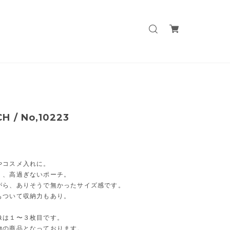
H / No,10223
やコスメ入れに。
く、高過ぎないポーチ。
がら、ありそうで無かったサイズ感です。
もついて収納力もあり。
像は１〜３枚目です。
物の商品となっております。