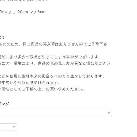
cm よこ 20cm マチ6cm
ON
 点もののため、同じ商品の再入荷はありませんのでご了承下さ
商品により多少の誤差が生じてしまう場合がございます。
モニター環境により、商品の色の見え方が異なる場合がござい
などを使用し素材本来の風合をそのまま生かしております。
年劣化や汚れが見受けられます。
個性としてご了解の上、お買い求めください。
ピング