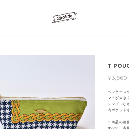
T POUC
¥3,960
ペンケース
マチが大き
シンプルな
内ポケット
※商品の画
すべて一点