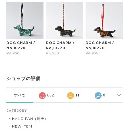
DOG CHARM /
DOG CHARM /
DOG CHARM /
No,10220
No,10220
No,10220
¥4,950
¥4,950
¥4,950
ショップの評価
すべて
602
11
0
CATEGORY
HAND FAN（扇子）
NEW ITEM