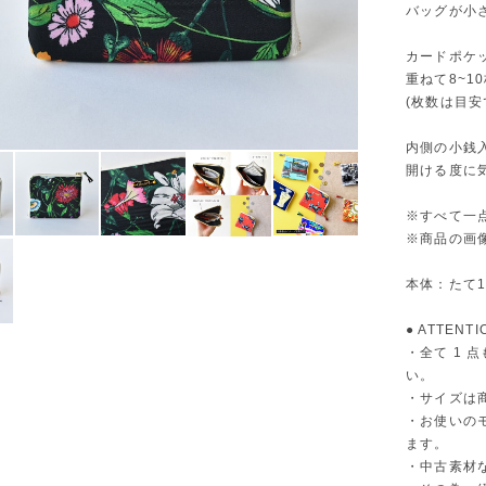
バッグが小
カードポケ
重ねて8~1
(枚数は目安
内側の小銭
開ける度に
※すべて一
※商品の画像
本体：たて10
● ATTENTI
・全て 1
い。
・サイズは
・お使いの
ます。
・中古素材