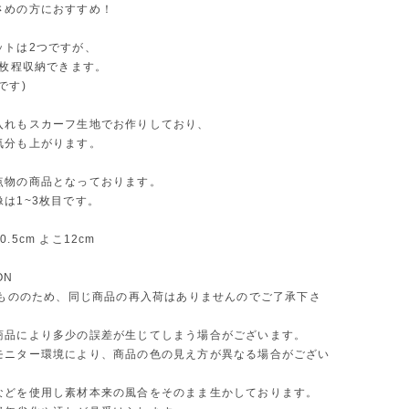
さめの方におすすめ！
ットは2つですが、
0枚程収納できます。
です)
入れもスカーフ生地でお作りしており、
気分も上がります。
点物の商品となっております。
は1~3枚目です。
.5cm よこ12cm
ON
 点もののため、同じ商品の再入荷はありませんのでご了承下さ
商品により多少の誤差が生じてしまう場合がございます。
モニター環境により、商品の色の見え方が異なる場合がござい
などを使用し素材本来の風合をそのまま生かしております。