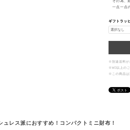
その為、経
一点一点の
ギフトラッ
※別途送料が
※¥0以上の
※この商品は
シュレス派におすすめ！コンパクトミニ財布！