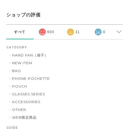
ショップの評価
すべて
603
11
0
CATEGORY
HAND FAN（扇子）
NEW ITEM
BAG
PHONE POCHETTE
POUCH
GLASSES SERIES
ACCESSORIES
OTHER
WEB限定商品
GUIDE