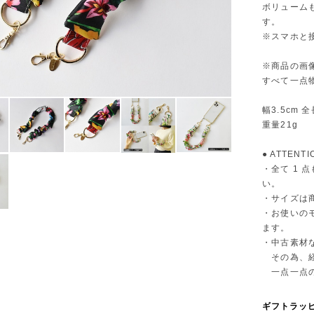
ボリューム
す。
※スマホと
※商品の画
すべて一点
幅3.5cm 全
重量21g
● ATTENTI
・全て 1
い。
・サイズは
・お使いの
ます。
・中古素材
その為、経
一点一点の
ギフトラッ