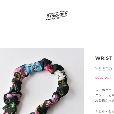
WRIST 
¥5,500
SOLD OUT
スマホケー
クシュっと
お客様から
くしゅくし