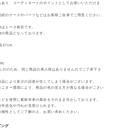
もあり、コーディネートのポイントとしてお使いいただけま
接続のケースやパーツなどはお客様ご自身でご用意ください。
像は１〜３枚目です。
物の商品となっております。
長37cm
ON
 点もののため、同じ商品の再入荷はありませんのでご了承下さ
商品により多少の誤差が生じてしまう場合がございます。
モニター環境により、商品の色の見え方が異なる場合がござい
などを使用し素材本来の風合をそのまま生かしております。
年劣化や汚れが見受けられます。
個性としてご了解の上、お買い求めください。
ピング