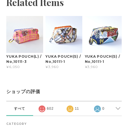
Related Items
YUKA POUCH(L) /
YUKA POUCH(S) /
YUKA POUCH(S) /
No,10111-3
No,10111-1
No,10111-1
¥6,050
¥3,960
¥3,960
ショップの評価
すべて
602
11
0
CATEGORY