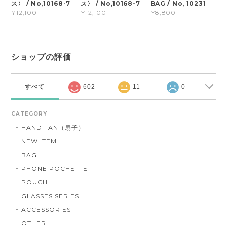
ス〉 / No,10168-7
ス〉 / No,10168-7
BAG / No, 10231
¥12,100
¥12,100
¥8,800
ショップの評価
すべて
602
11
0
CATEGORY
HAND FAN（扇子）
NEW ITEM
BAG
PHONE POCHETTE
POUCH
GLASSES SERIES
ACCESSORIES
OTHER