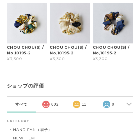
CHOU CHOU(S) /
CHOU CHOU(S) /
CHOU CHOU(S) /
No,10195-2
No,10195-2
No,10195-2
¥3,300
¥3,300
¥3,300
ショップの評価
すべて
602
11
0
CATEGORY
HAND FAN（扇子）
NEW ITEM