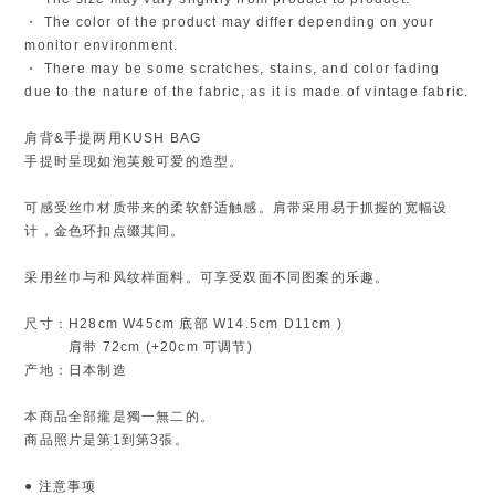
・ The color of the product may differ depending on your
monitor environment.
・ There may be some scratches, stains, and color fading
due to the nature of the fabric, as it is made of vintage fabric.
肩背&手提两用KUSH BAG
手提时呈现如泡芙般可爱的造型。
可感受丝巾材质带来的柔软舒适触感。肩带采用易于抓握的宽幅设
计，金色环扣点缀其间。
采用丝巾与和风纹样面料。可享受双面不同图案的乐趣。
尺寸：H28cm W45cm 底部 W14.5cm D11cm )
肩带 72cm (+20cm 可调节)
产地：日本制造
本商品全部攏是獨一無二的。
商品照片是第1到第3張。
● 注意事项