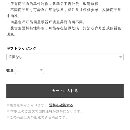
・所有商品均为单件制作，售罄后不再补货，敬请谅解。
・不同商品尺寸可能存在细微误差，标注尺寸仅供参考，实际商品尺
寸为准。
・商品色泽可能因显示器环境差异而有所不同。
・受古董面料特性影响，可能存在轻微划痕、污渍或岁月造成的褪色
现象。
ギフトラッピング
数量
カートに入れる
※別途送料がかかります。
送料を確認する
※¥0以上のご注文で国内送料が無料になります。
※この商品は海外配送できる商品です。