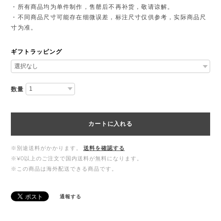
・所有商品均为单件制作，售罄后不再补货，敬请谅解。
・不同商品尺寸可能存在细微误差，标注尺寸仅供参考，实际商品尺
寸为准。
ギフトラッピング
数量
カートに入れる
※別途送料がかかります。
送料を確認する
※¥0以上のご注文で国内送料が無料になります。
※この商品は海外配送できる商品です。
通報する