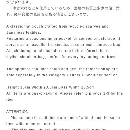
がございます。
・中古素材などを使用しているため、生地の特質上多少の傷、汚
れ、経年変化の色落ちがある場合がございます。
A classic flat pouch crafted from recycled scarves and
Japanese textiles.
Featuring a spacious inner pocket for convenient storage, it
serves as an excellent cosmetics case or multi-purpose bag.
Attach the optional shoulder strap to transform it into a
stylish shoulder bag, perfect for everyday outings or travel.
The optional shoulder chain and genuine leather strap are
sold separately in the category > Other > Shoulder section.
Height 16cm Width 23.5cm Base Width 25.5cm
All items are one-of-a-kind. Please refer to photos 1-3 for the
item.
ATTENTION
・Please note that all items are one-of-a-kind and the same
item will not be restocked.
・ The size may vary slightly from product to product.