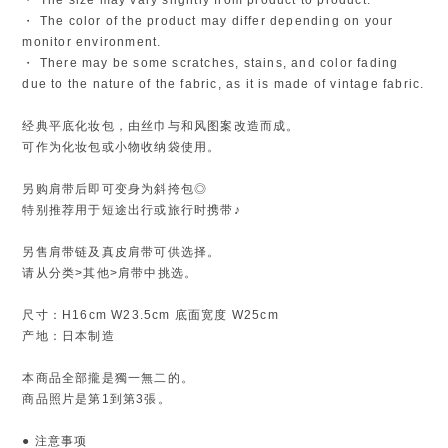
・ The color of the product may differ depending on your
monitor environment.
・ There may be some scratches, stains, and color fading
due to the nature of the fabric, as it is made of vintage fabric.
经典平底化妆包，由丝巾与和风图案改造而成。
可作为化妆包或小物收纳袋使用。
另购肩带后即可变身为斜挎包◎
特别推荐用于短途出行或旅行时携带♪
另售肩带链及真皮肩带可供选择。
请从分类>其他>肩带中挑选。
尺寸：H16cm W23.5cm 底面宽度 W25cm
产地：日本制造
本商品全部攏是獨一無二的。
商品照片是第1到第3張。
● 注意事项