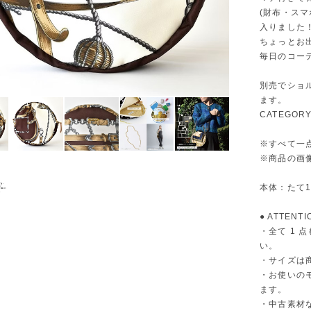
(財布・ス
入りました
ちょっとお
毎日のコー
別売でショ
ます。
CATEGO
※すべて一
※商品の画像
本体：たて19
● ATTENTI
・全て 1
い。
・サイズは
・お使いの
ます。
・中古素材