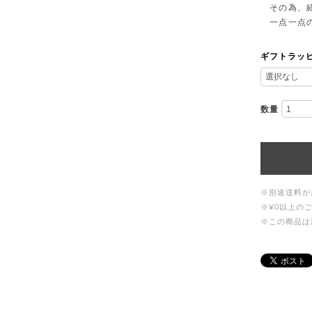
その為、経
一点一点の
ギフトラッ
数量
※別途送料が
※¥0以上の
※この商品は