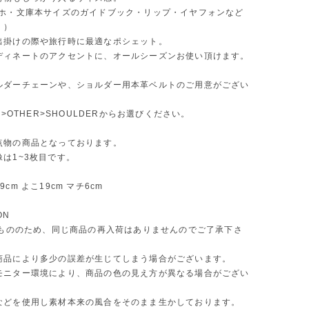
マホ・文庫本サイズのガイドブック・リップ・イヤフォンなど
！）
出掛けの際や旅行時に最適なポシェット。
ディネートのアクセントに、オールシーズンお使い頂けます。
ルダーチェーンや、ショルダー用本革ベルトのご用意がござい
RY>OTHER>SHOULDERからお選びください。
点物の商品となっております。
は1~3枚目です。
cm よこ19cm マチ6cm
ON
 点もののため、同じ商品の再入荷はありませんのでご了承下さ
商品により多少の誤差が生じてしまう場合がございます。
モニター環境により、商品の色の見え方が異なる場合がござい
などを使用し素材本来の風合をそのまま生かしております。