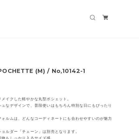
OCHETTE (M) / No,10142-1
リメイクした軽やかな丸型ポシェット。
シュなデザインで、普段使いはもちろん特別な日にもぴったり
。
フォルムは、どんなコーディネートにも合わせやすいのが魅力
ショルダー「チェーン」は別売となります。
荷物もしっかり入るサイズ感。