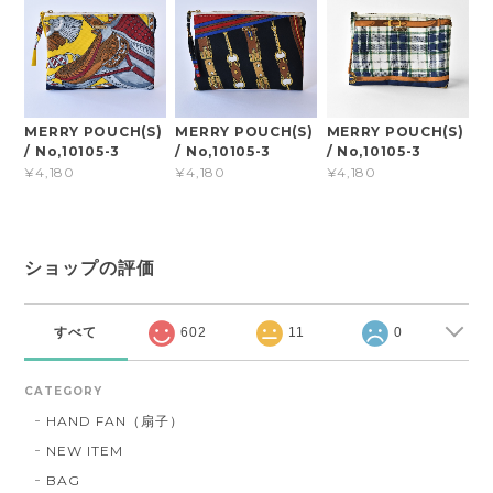
MERRY POUCH(S)
MERRY POUCH(S)
MERRY POUCH(S)
/ No,10105-3
/ No,10105-3
/ No,10105-3
¥4,180
¥4,180
¥4,180
ショップの評価
すべて
602
11
0
CATEGORY
HAND FAN（扇子）
NEW ITEM
BAG