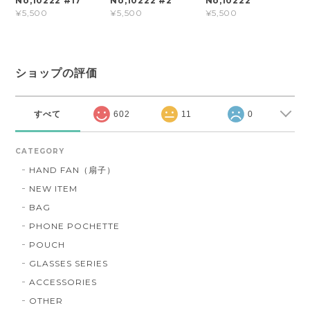
No,10222 #17
No,10222 #2
No,10222
¥5,500
¥5,500
¥5,500
ショップの評価
すべて
602
11
0
CATEGORY
HAND FAN（扇子）
NEW ITEM
BAG
PHONE POCHETTE
POUCH
GLASSES SERIES
ACCESSORIES
OTHER