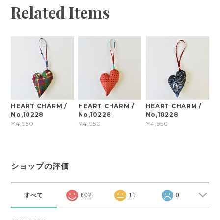
Related Items
HEART CHARM /
HEART CHARM /
HEART CHARM /
No,10228
No,10228
No,10228
¥4,950
¥4,950
¥4,950
ショップの評価
すべて
602
11
0