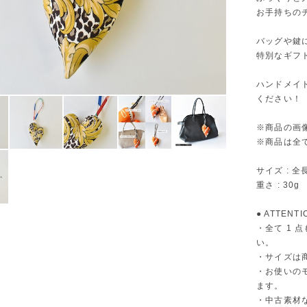
お手持ちの
バッグや鍵
特別なギフ
ハンドメイ
ください！
※商品の画
※商品は全
サイズ : 全
重さ : 30g
● ATTENTI
・全て 1
い。
・サイズは
・お使いの
ます。
・中古素材