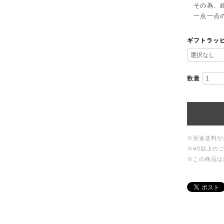
その為、経
一点一点の
ギフトラッ
数量
※別途送料が
※¥0以上の
※この商品は