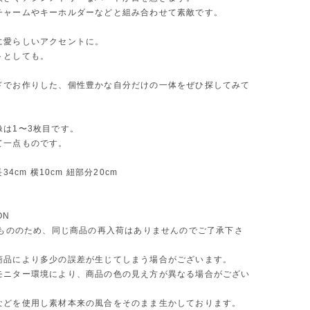
チャームやキーホルダーなどと組み合わせて素敵です。
に愛らしいアクセントに。
トとしても。
ドでお作りした、個性豊かな自分だけの一体をぜひ探してみて
像は1〜3枚目です。
て一点ものです。
長34cm 横10cm 紐部分20cm
ON
 点もののため、同じ商品の再入荷はありませんのでご了承下さ
商品により多少の誤差が生じてしまう場合がございます。
モニター環境により、商品の色の見え方が異なる場合がござい
などを使用し素材本来の風合をそのまま生かしております。