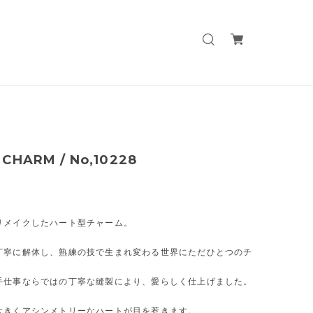
CHARM / No,10228
リメイクしたハート型チャーム。
丁寧に解体し、熟練の技で生まれ変わる世界にただひとつのチ
。
手仕事ならではの丁寧な縫製により、愛らしく仕上げました。
大きくアシンメトリーなハートが目を惹きます。