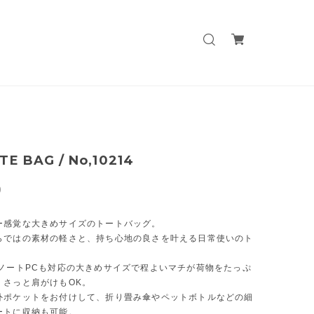
TE BAG / No,10214
0
ー感覚な大きめサイズのトートバッグ。
らではの素材の軽さと、持ち心地の良さを叶える日常使いのト
。
やノートPCも対応の大きめサイズで程よいマチが荷物をたっぷ
、さっと肩がけもOK。
外ポケットをお付けして、折り畳み傘やペットボトルなどの細
ートに収納も可能。