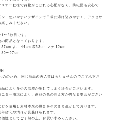
ァスナー仕様で荷物がこぼれる心配がなく、防犯面も安心で
ズン、使いやすいデザインで日常に溶け込みやすく、アクセサ
お楽しみください。
は1〜3枚目です。
物の商品となっております。
37cm よこ 44cm 底33cm マチ 12cm
 80〜97cm
ON
 点もののため、同じ商品の再入荷はありませんのでご了承下さ
商品により多少の誤差が生じてしまう場合がございます。
モニター環境により、商品の色の見え方が異なる場合がござい
などを使用し素材本来の風合をそのまま生かしております。
年劣化や汚れが見受けられます。
個性としてご了解の上、お買い求めください。