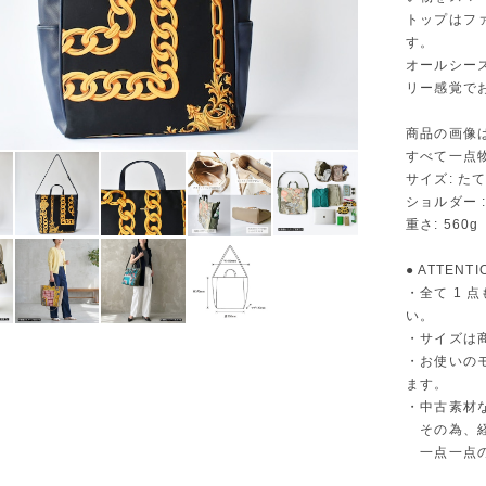
トップはフ
す。
オールシー
リー感覚で
商品の画像
すべて一点
サイズ: たて 
ショルダー :
重さ: 560g
● ATTENTI
・全て 1
い。
・サイズは
・お使いの
ます。
・中古素材
その為、経
一点一点の