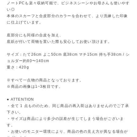
ノートPCも楽々収納可能で、ビジネスシーンやお母さんも使いやす
い◎
本体のスカーフと合皮部分のカラーを合わせて、より洗練した印象
に仕上げています。
底部分にも同様の合皮を加え、
底鋲が付いて荷物を置いた際も安心してお使い頂けます。
サイズ：たて26cm よこ50cm 底38cm マチ15cm 持ち手38cm / シ
ョルダー約80〜140cm
重さ：420g
※すべて一点物の商品となっております。
※商品の画像は1~3枚目です。
● ATTENTION
・全て 1 点もののため、同じ商品の再入荷はありませんのでご了承
下さい。
・サイズは商品により多少の誤差が生じてしまう場合がございま
す。
・お使いのモニター環境により、商品の色の見え方が異なる場合が