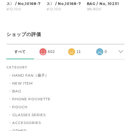
ス〉 / No,10168-7
ス〉 / No,10168-7
BAG / No, 10231
¥12,100
¥12,100
¥8,800
ショップの評価
すべて
602
11
0
CATEGORY
HAND FAN（扇子）
NEW ITEM
BAG
PHONE POCHETTE
POUCH
GLASSES SERIES
ACCESSORIES
OTHER