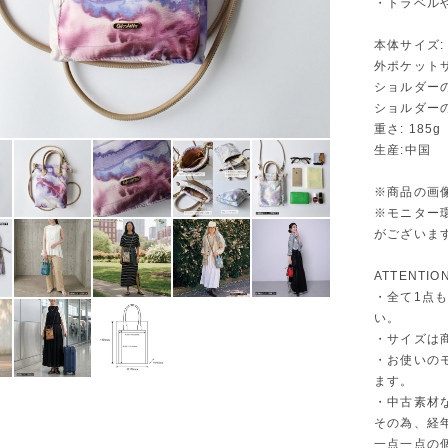
・トラベル
本体サイズ: た
外ポケットサイ
ショルダーの長
ショルダー
重さ: 185g
生産:中国
※商品の画像
※モニター
がございま
ATTENTIO
・全て1点
い。
・サイズは
・お使いの
ます。
・中古素材
その為、経
一点一点の