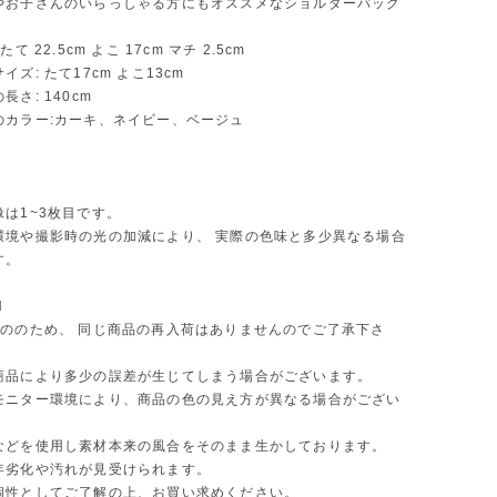
やお子さんのいらっしゃる方にもオススメなショルダーバッグ
て 22.5cm よこ 17cm マチ 2.5cm
ズ: たて17cm よこ13cm
さ: 140cm
のカラー:カーキ、ネイビー、ベージュ
は1~3枚目です。
環境や撮影時の光の加減により、 実際の色味と多少異なる場合
す。
N
もののため、 同じ商品の再入荷はありませんのでご了承下さ
商品により多少の誤差が生じてしまう場合がございます。
モニター環境により、商品の色の見え方が異なる場合がござい
などを使用し素材本来の風合をそのまま生かしております。
年劣化や汚れが見受けられます。
個性としてご了解の上、お買い求めください。