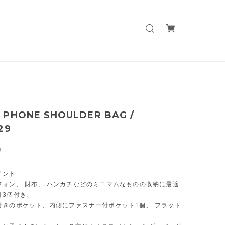
 PHONE SHOULDER BAG /
29
0
イント
フォン、 財布、 ハンカチなどのミニマムなものの収納に最適
計3個付き、
付きのポケット、内側にファスナー付ポケット1個、 フラット
個