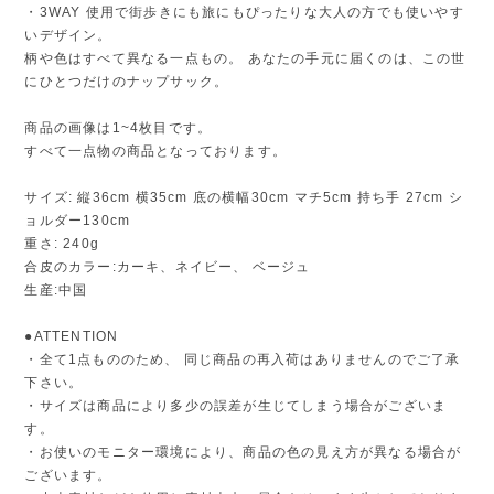
・3WAY 使用で街歩きにも旅にもぴったりな大人の方でも使いやす
いデザイン。
柄や色はすべて異なる一点もの。 あなたの手元に届くのは、この世
にひとつだけのナップサック。
商品の画像は1~4枚目です。
すべて一点物の商品となっております。
サイズ: 縦36cm 横35cm 底の横幅30cm マチ5cm 持ち手 27cm シ
ョルダー130cm
重さ: 240g
合皮のカラー:カーキ、ネイビー、 ベージュ
生産:中国
●ATTENTION
・全て1点もののため、 同じ商品の再入荷はありませんのでご了承
下さい。
・サイズは商品により多少の誤差が生じてしまう場合がございま
す。
・お使いのモニター環境により、商品の色の見え方が異なる場合が
ございます。