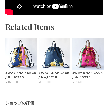
Related Items
3WAY KNAP SACK
3WAY KNAP SACK
3WAY KNAP SACK
/ No,10230
/ No,10230
/ No,10230
¥16,500
¥16,500
¥16,500
ショップの評価