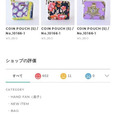
COIN POUCH (S) /
COIN POUCH (S) /
COIN POUCH (S) /
No,10166-1
No,10166-1
No,10166-1
¥5,280
¥5,280
¥5,280
ショップの評価
すべて
602
11
0
CATEGORY
HAND FAN（扇子）
NEW ITEM
BAG