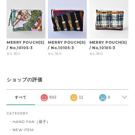
MERRY POUCH(S)
MERRY POUCH(S)
MERRY POUCH(S)
/ No,10105-3
/ No,10105-3
/ No,10105-3
¥4,180
¥4,180
¥4,180
ショップの評価
すべて
602
11
0
CATEGORY
HAND FAN（扇子）
NEW ITEM