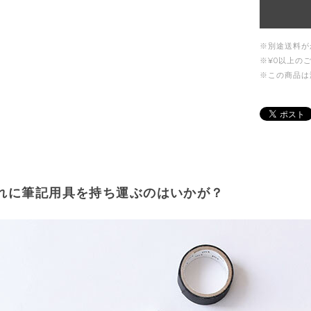
※別途送料が
※¥0以上の
※この商品は
れに筆記用具を持ち運ぶのはいかが？