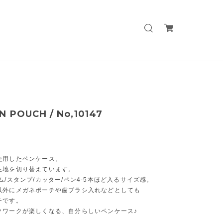
N POUCH / No,10147
使用したペンケース。
生地を切り替えています。
ム/スタンプ/カッター/ペン4-5本ほど入るサイズ感。
以外にメガネポーチや歯ブラシ入れなどとしても
チです。
クワークが楽しくなる、自分らしいペンケース♪