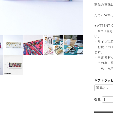
商品の画像
たて7.5cm
● ATTENTI
・全て1点
い。
・サイズは
・お使いの
ます。
・中古素材
その為、経
一点一点の
ギフトラッ
数量