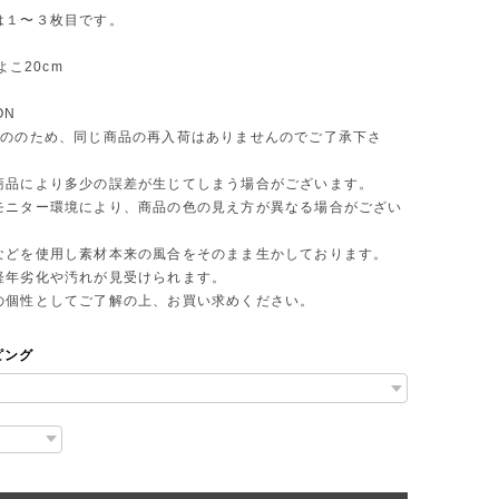
は１〜３枚目です。
 よこ20cm
ON
もののため、同じ商品の再入荷はありませんのでご了承下さ
商品により多少の誤差が生じてしまう場合がございます。
モニター環境により、商品の色の見え方が異なる場合がござい
などを使用し素材本来の風合をそのまま生かしております。
年劣化や汚れが見受けられます。
個性としてご了解の上、お買い求めください。
ピング