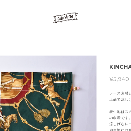
KINCH
¥5,940
レース素材
上品で涼し
表生地はス
の巾着です
涼しげなレ
内生地には