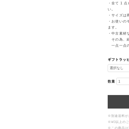
・全て 1
い。
・サイズは
・お使いの
ます。
・中古素材
その為、経
一点一点の
ギフトラッ
数量
※別途送料が
※¥0以上の
※この商品は