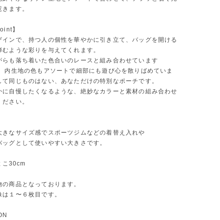
惹きます。
int】
ザインで、持つ人の個性を華やかに引き立て、バッグを開ける
弾むような彩りを与えてくれます。
がらも落ち着いた色合いのレースと組み合わせています
紐、内生地の色もアソートで細部にも遊び心を散りばめていま
して同じものはない、あなただけの特別なポーチです。
かに自慢したくなるような、絶妙なカラーと素材の組み合わせ
ください。
大きなサイズ感でスポーツジムなどの着替え入れや
バッグとして使いやすい大きさです。
よこ30cm
物の商品となっております。
像は１〜６枚目です。
ON