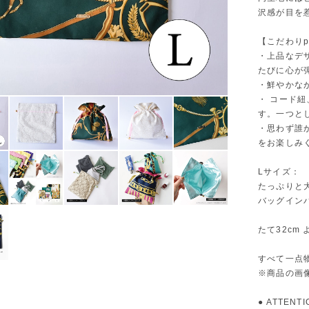
沢感が目を
【こだわりpo
・上品なデ
たびに心が
・鮮やかな
・ コード
す。一つと
・思わず誰
をお楽しみ
Lサイズ：
たっぷりと
バッグイン
たて32cm 
すべて一点
※商品の画
● ATTENTI