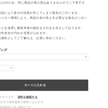
 点もののため、同じ商品の再入荷はありませんのでご了承下さ
商品により多少の誤差が生じてしまう場合がございます。
モニター環境により、商品の色の見え方が異なる場合がござい
などを使用し素材本来の風合をそのまま生かしております。
年劣化や汚れが見受けられます。
個性としてご了解の上、お買い求めください。
ピング
カートに入れる
かかります。
送料を確認する
ご注文で国内送料が無料になります。
海外配送できる商品です。