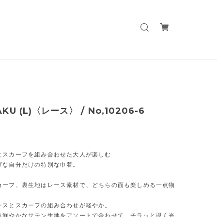
AKU (L)〈レース〉 / No,10206-6
とスカーフを組み合わせた大人が楽しむ
げな自分だけの特別な巾着。
カーフ、裏生地はレース素材で、どちらの面も楽しめる一点物
。
ースとスカーフの組み合わせが軽やか。
色鮮やかなサテン生地をアソートで合わせて、チラッと覗く光