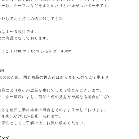
リー類、ケーブルなどをまとめたりと用途が広いポーチです。
を外してお手持ちの物に付けても◎
像は１〜３枚目です。
物の商品となっております。
m よこ 17cm マチ6cm ショルダー40cm
ON
 点もののため、同じ商品の再入荷はありませんのでご了承下さ
商品により多少の誤差が生じてしまう場合がございます。
モニター環境により、商品の色の見え方が異なる場合がござい
などを使用し素材本来の風合をそのまま生かしております。
年劣化や汚れが見受けられます。
個性としてご了解の上、お買い求めください。
ピング