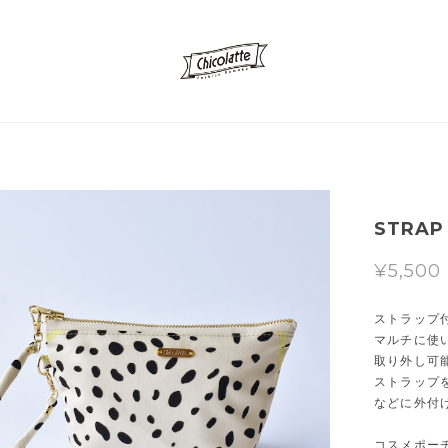
STRAP 
¥5,500
ストラップ
マルチに使
取り外し可
ストラップ
などに外付
コスメポー