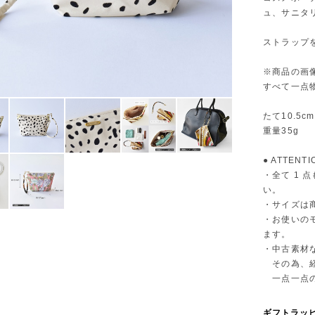
ュ、サニタ
ストラップ
※商品の画
すべて一点
たて10.5c
重量35g
● ATTENTI
・全て 1
い。
・サイズは
・お使いの
ます。
・中古素材
その為、経
一点一点の
ギフトラッ