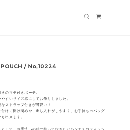
POUCH / No,10224
付きのマチ付きポーチ。
いやすいサイズ感にしてお作りしました。
能なストラップ付きが可愛い！
を付けて開け閉めや、出し入れがしやすく、お手持ちのバッグ
けも出来ます。
チとして、お手洗いの時に持って行きたいハンカチやティッシ