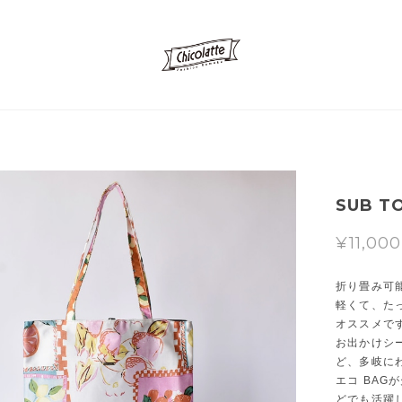
SUB TO
¥11,000
折り畳み可
軽くて、た
オススメで
お出かけシ
ど、多岐に
エコ BA
どでも活躍