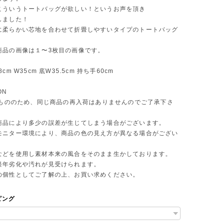
こういうトートバッグが欲しい！というお声を頂き
しました！
に柔らかい芯地を合わせて折畳しやすいタイプのトートバッグ
。
商品の画像は１〜3枚目の画像です。
cm W35cm 底W35.5cm 持ち手60cm
ON
 点もののため、同じ商品の再入荷はありませんのでご了承下さ
商品により多少の誤差が生じてしまう場合がございます。
モニター環境により、商品の色の見え方が異なる場合がござい
などを使用し素材本来の風合をそのまま生かしております。
年劣化や汚れが見受けられます。
個性としてご了解の上、お買い求めください。
ピング