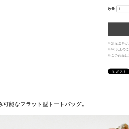
数量
※別途送料が
※¥0以上の
※この商品は
み可能なフラット型トートバッグ。