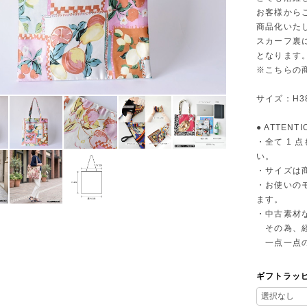
お客様から
商品化いた
スカーフ裏
となります
※こちらの
サイズ：H38
● ATTENTI
・全て 1
い。
・サイズは
・お使いの
ます。
・中古素材
その為、経
一点一点の
ギフトラッ