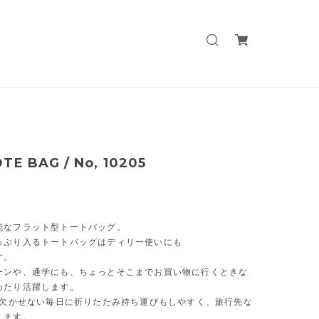
TE BAG / No, 10205
能なフラット型トートバッグ。
っぷり入るトートバッグはディリー使いにも
す。
ーンや、通学にも、ちょっとそこまでお買い物に行くときな
わたり活躍します。
Gが欠かせない毎日に折りたたみ持ち運びもしやすく、旅行先な
します。