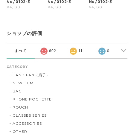
No,10102-3
No,10102-3
No,10102-3
¥4,180
¥4,180
¥4,180
ショップの評価
すべて
602
11
0
CATEGORY
HAND FAN（扇子）
NEW ITEM
BAG
PHONE POCHETTE
POUCH
GLASSES SERIES
ACCESSORIES
OTHER