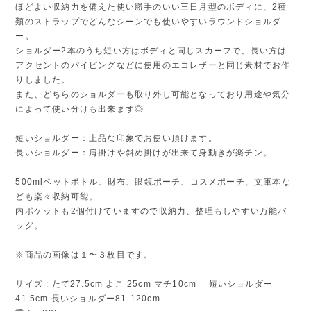
ほどよい収納力を備えた使い勝手のいい三日月型のボディに、2種
類のストラップでどんなシーンでも使いやすいラウンドショルダ
ー。
ショルダー2本のうち短い方はボディと同じスカーフで、長い方は
アクセントのパイピングなどに使用のエコレザーと同じ素材でお作
りしました。
また、どちらのショルダーも取り外し可能となっており用途や気分
によって使い分けも出来ます◎
短いショルダー：上品な印象でお使い頂けます。
長いショルダー：肩掛けや斜め掛けが出来て身動きが楽チン。
500mlペットボトル、財布、眼鏡ポーチ、コスメポーチ、文庫本な
ども楽々収納可能。
内ポケットも2個付けていますので収納力、整理もしやすい万能バ
ッグ。
※商品の画像は１〜３枚目です。
サイズ : たて27.5cm よこ 25cm マチ10cm 短いショルダー
41.5cm 長いショルダー81-120cm