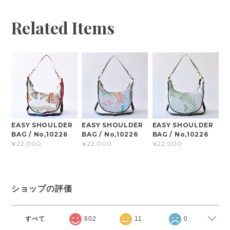
Related Items
EASY SHOULDER
EASY SHOULDER
EASY SHOULDER
BAG / No,10226
BAG / No,10226
BAG / No,10226
¥22,000
¥22,000
¥22,000
ショップの評価
すべて
602
11
0