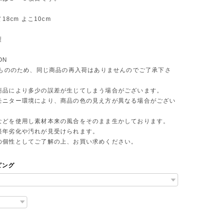
て18cm よこ10cm
製
ON
 点もののため、同じ商品の再入荷はありませんのでご了承下さ
商品により多少の誤差が生じてしまう場合がございます。
モニター環境により、商品の色の見え方が異なる場合がござい
などを使用し素材本来の風合をそのまま生かしております。
年劣化や汚れが見受けられます。
個性としてご了解の上、お買い求めください。
ピング