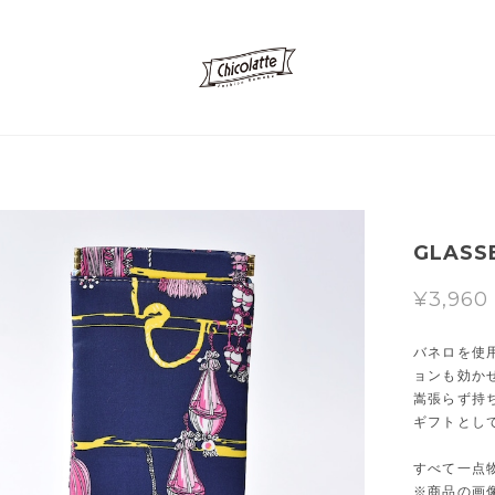
GLASSE
¥3,960
バネロを使
ョンも効か
嵩張らず持
ギフトとし
すべて一点
※商品の画