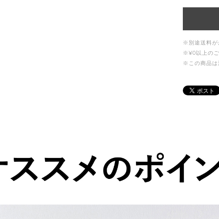
※別途送料が
※¥0以上の
※この商品は