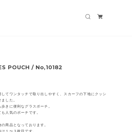
S POUCH / No,10182
用してワンタッチで取り出しやすく、スカーフの下地にクッシ
せました。
ち歩きに便利なグラスポーチ。
ても人気のポーチです。
物の商品となっております。
像は１〜３枚目です。