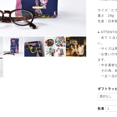
サイズ : た
重さ : 29g
生産 : 日本
● ATTENTI
・全て 1
い。
・サイズは
・お使いの
ます。
・中古素材
その為、経
一点一点の
ギフトラッ
数量