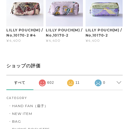
LILLY POUCH(M) /
LILLY POUCH(M) /
LILLY POUCH(M) /
No,10170-2 #4
No,10170-2
No,10170-2
¥4,400
¥4,400
¥4,400
ショップの評価
すべて
602
11
0
CATEGORY
HAND FAN（扇子）
NEW ITEM
BAG