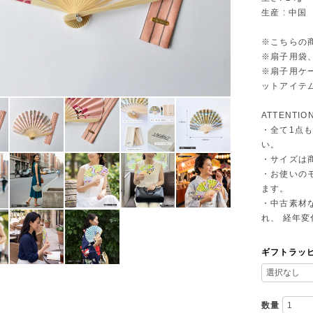
生産 : 中国
※こちらの
※扇子用袋
※扇子用ケ
ットアイテ
ATTENTIO
・全て1点
い。
・サイズは
・お使いの
ます。
・中古素材
れ、 経年
ギフトラッ
数量