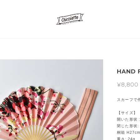
HAND F
¥8,800
スカーフで
【サイズ】
開いた形状 :
閉じた形状: 
桐箱 H27cm
重さ: 24g