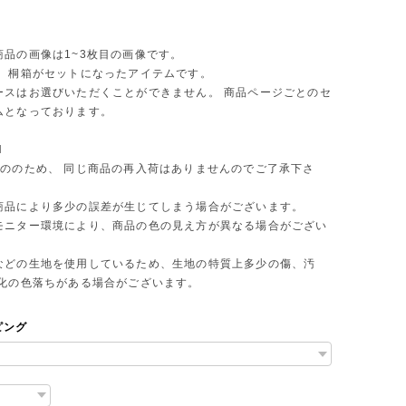
商品の画像は1~3枚目の画像です。
、 桐箱がセットになったアイテムです。
ースはお選びいただくことができません。 商品ページごとのセ
ムとなっております。
N
もののため、 同じ商品の再入荷はありませんのでご了承下さ
商品により多少の誤差が生じてしまう場合がございます。
モニター環境により、商品の色の見え方が異なる場合がござい
などの生地を使用しているため、生地の特質上多少の傷、汚
変化の色落ちがある場合がございます。
ピング