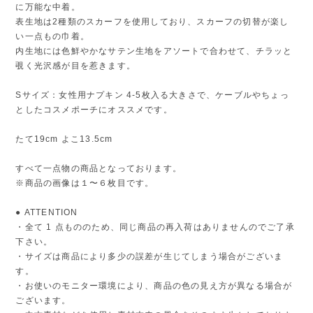
に万能な中着。
表生地は2種類のスカーフを使用しており、スカーフの切替が楽し
い一点もの巾着。
内生地には色鮮やかなサテン生地をアソートで合わせて、チラッと
覗く光沢感が目を惹きます。
Sサイズ：女性用ナプキン 4-5枚入る大きさで、ケーブルやちょっ
としたコスメポーチにオススメです。
たて19cm よこ13.5cm
すべて一点物の商品となっております。
※商品の画像は１〜６枚目です。
● ATTENTION
・全て 1 点もののため、同じ商品の再入荷はありませんのでご了承
下さい。
・サイズは商品により多少の誤差が生じてしまう場合がございま
す。
・お使いのモニター環境により、商品の色の見え方が異なる場合が
ございます。