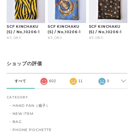
SCF KINCHAKU
SCF KINCHAKU
SCF KINCHAKU
(S) / No,10206-1
(S) / No,10206-1
(S) / No,10206-1
¥3,080
¥3,080
¥3,080
ショップの評価
すべて
602
11
0
CATEGORY
HAND FAN（扇子）
NEW ITEM
BAG
PHONE POCHETTE