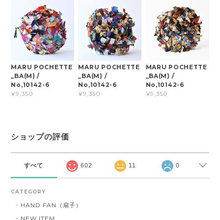
MARU POCHETTE
MARU POCHETTE
MARU POCHETTE
_BA(M) /
_BA(M) /
_BA(M) /
No,10142-6
No,10142-6
No,10142-6
¥9,350
¥9,350
¥9,350
ショップの評価
すべて
602
11
0
CATEGORY
HAND FAN（扇子）
NEW ITEM