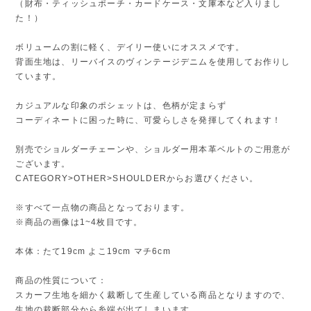
（財布・ティッシュポーチ・カードケース・文庫本など入りまし
た！）
ボリュームの割に軽く、デイリー使いにオススメです。
背面生地は、リーバイスのヴィンテージデニムを使用してお作りし
ています。
カジュアルな印象のポシェットは、色柄が定まらず
コーディネートに困った時に、可愛らしさを発揮してくれます！
別売でショルダーチェーンや、ショルダー用本革ベルトのご用意が
ございます。
CATEGORY>OTHER>SHOULDERからお選びください。
※すべて一点物の商品となっております。
※商品の画像は1~4枚目です。
本体：たて19cm よこ19cm マチ6cm
商品の性質について：
スカーフ生地を細かく裁断して生産している商品となりますので、
生地の裁断部分から糸端が出てしまいます。