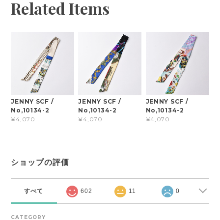
Related Items
JENNY SCF /
JENNY SCF /
JENNY SCF /
No,10134-2
No,10134-2
No,10134-2
¥4,070
¥4,070
¥4,070
ショップの評価
すべて
602
11
0
CATEGORY