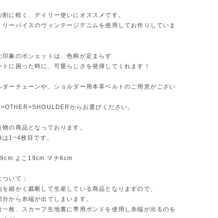
の割に軽く、デイリー使いにオススメです。
、リーバイスのヴィンテージデニムを使用してお作りしていま
な印象のポシェットは、色柄が定まらず
ートに困った時に、可愛らしさを発揮してくれます！
ルダーチェーンや、ショルダー用本革ベルトのご用意がござい
RY>OTHER>SHOULDERからお選びください。
点物の商品となっております。
は1~4枚目です。
cm よこ19cm マチ6cm
について：
地を細かく裁断して生産している商品となりますので、
部分から糸端が出てしまいます。
枚一枚、スカーフ生地裏に専用ボンドを使用し糸端が出るのを