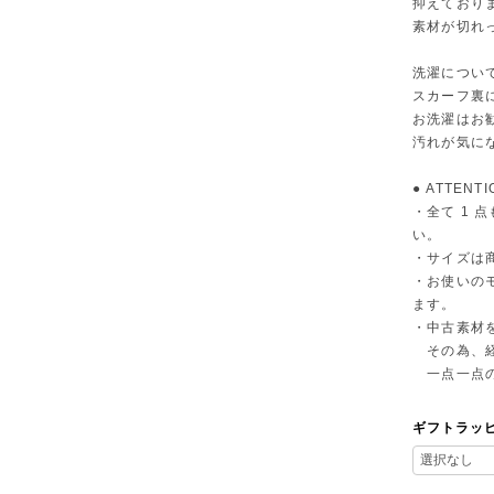
抑えており
素材が切れ
洗濯につい
スカーフ裏
お洗濯はお
汚れが気に
● ATTENTI
・全て 1
い。
・サイズは
・お使いの
ます。
・中古素材
その為、経
一点一点の
ギフトラッ