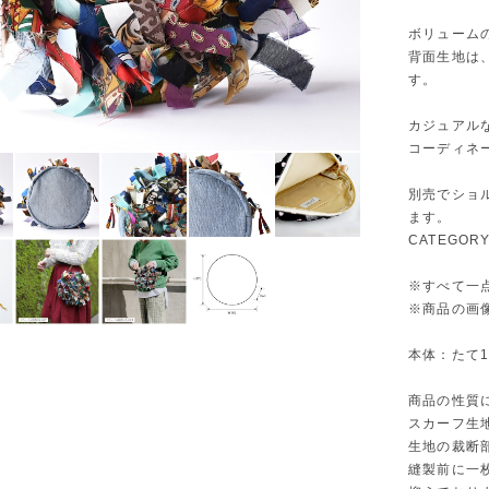
ボリューム
背面生地は
す。
カジュアル
コーディネ
別売でショ
ます。
CATEGO
※すべて一
※商品の画像
本体：たて19
商品の性質
スカーフ生
生地の裁断
縫製前に一