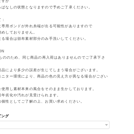
ますが
っぱなしの状態となりますので予めご了承ください。
て：
に専用ボンドが外れ糸端が出る可能性がありますので
勧めしておりません。
なる場合は頒布素材部分のみ手洗いしてください。
ON
 点もののため、同じ商品の再入荷はありませんのでご了承下さ
商品により多少の誤差が生じてしまう場合がございます。
モニター環境により、商品の色の見え方が異なる場合がござい
を使用し素材本来の風合をそのまま生かしております。
年劣化や汚れが見受けられます。
個性としてご了解の上、お買い求めください。
ピング