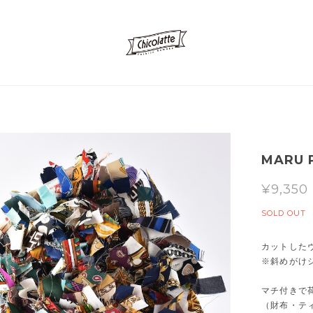
MARU P
¥9,350
SOLD OUT
カットした
※斜めがけ
マチ付きで
（財布・テ