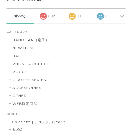
すべて
602
11
0
CATEGORY
HAND FAN（扇子）
NEW ITEM
BAG
PHONE POCHETTE
POUCH
GLASSES SERIES
ACCESSORIES
OTHER
WEB限定商品
GUIDE
Chicolatte | チコラッテについて
BLOG