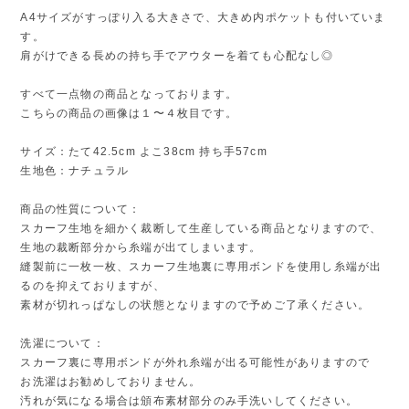
A4サイズがすっぽり入る大きさで、大きめ内ポケットも付いていま
す。
肩がけできる長めの持ち手でアウターを着ても心配なし◎
すべて一点物の商品となっております。
こちらの商品の画像は１〜４枚目です。
サイズ：たて42.5cm よこ38cm 持ち手57cm
生地色：ナチュラル
商品の性質について：
スカーフ生地を細かく裁断して生産している商品となりますので、
生地の裁断部分から糸端が出てしまいます。
縫製前に一枚一枚、スカーフ生地裏に専用ボンドを使用し糸端が出
るのを抑えておりますが、
素材が切れっぱなしの状態となりますので予めご了承ください。
洗濯について：
スカーフ裏に専用ボンドが外れ糸端が出る可能性がありますので
お洗濯はお勧めしておりません。
汚れが気になる場合は頒布素材部分のみ手洗いしてください。