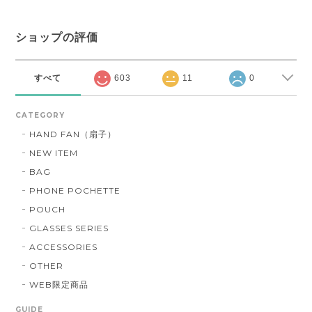
ショップの評価
すべて
603
11
0
CATEGORY
HAND FAN（扇子）
NEW ITEM
BAG
PHONE POCHETTE
POUCH
GLASSES SERIES
ACCESSORIES
OTHER
WEB限定商品
GUIDE