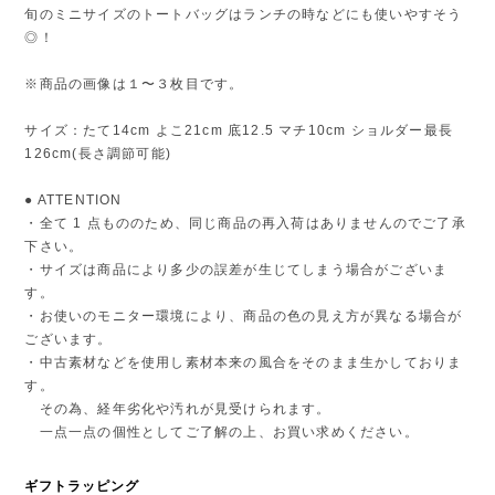
旬のミニサイズのトートバッグはランチの時などにも使いやすそう
◎！
※商品の画像は１〜３枚目です。
サイズ：たて14cm よこ21cm 底12.5 マチ10cm ショルダー最長
126cm(長さ調節可能)
● ATTENTION
・全て 1 点もののため、同じ商品の再入荷はありませんのでご了承
下さい。
・サイズは商品により多少の誤差が生じてしまう場合がございま
す。
・お使いのモニター環境により、商品の色の見え方が異なる場合が
ございます。
・中古素材などを使用し素材本来の風合をそのまま生かしておりま
す。
その為、経年劣化や汚れが見受けられます。
一点一点の個性としてご了解の上、お買い求めください。
ギフトラッピング