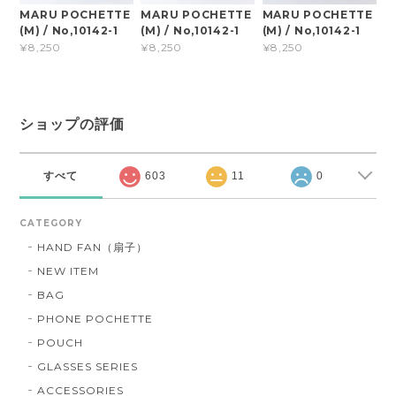
MARU POCHETTE
MARU POCHETTE
MARU POCHETTE
(M) / No,10142-1
(M) / No,10142-1
(M) / No,10142-1
¥8,250
¥8,250
¥8,250
ショップの評価
すべて
603
11
0
CATEGORY
HAND FAN（扇子）
NEW ITEM
BAG
PHONE POCHETTE
POUCH
GLASSES SERIES
ACCESSORIES