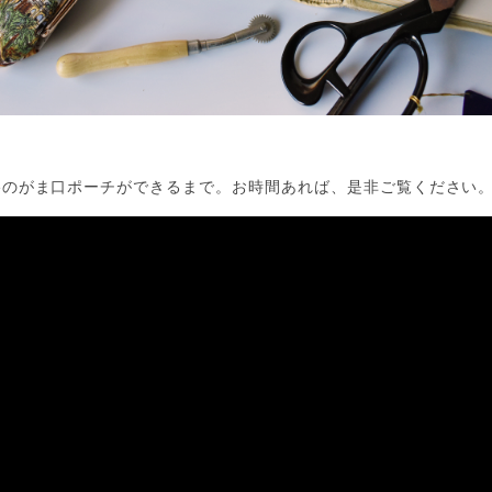
latteのがま口ポーチができるまで。お時間あれば、是非ご覧ください