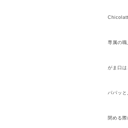
Chico
専属の職
がま口は
パパッと
閉める際