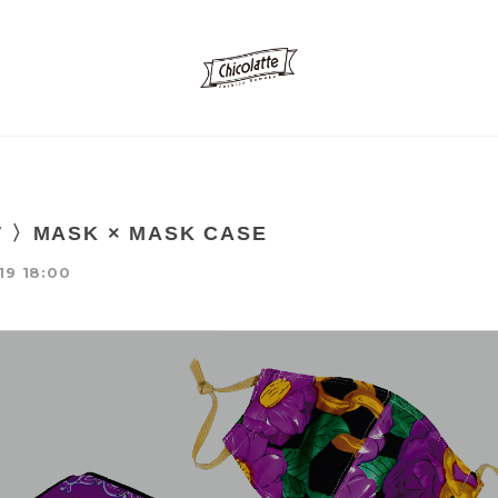
 〉MASK × MASK CASE
19 18:00