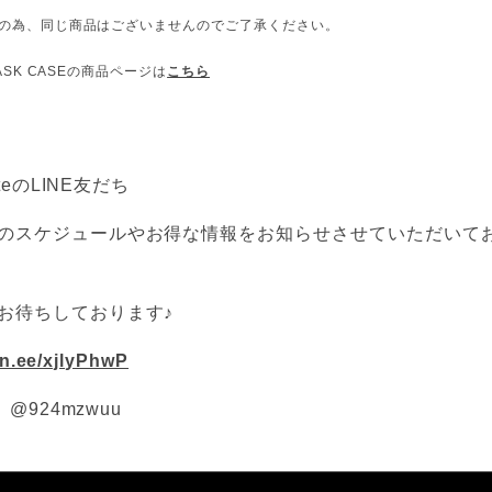
のの為、同じ商品はございませんのでご了承ください。
MASK CASEの商品ページは
こちら
atteのLINE友だち
のスケジュールやお得な情報をお知らせさせていただいて
お待ちしております♪
lin.ee/xjlyPhwP
D　@924mzwuu