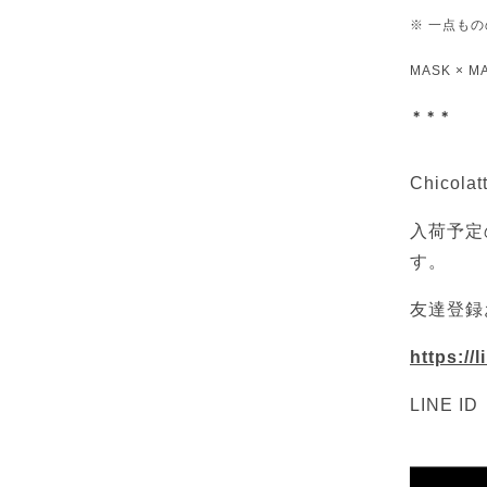
※ 一点も
MASK × 
＊＊＊
Chicol
入荷予定
す。
友達登録
https://
LINE I