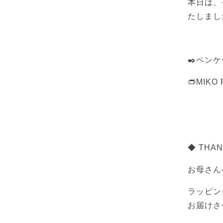
本日は、
たしまし
✒️ペン
👝MIK
◆ THA
お母さん
ラッピン
お届けさ