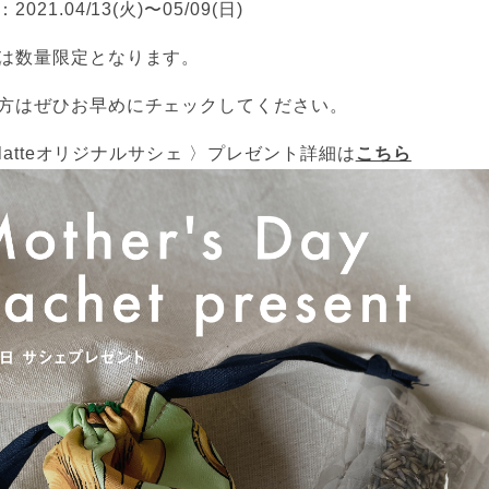
021.04/13(火)〜05/09(日)
は数量限定となります。
方はぜひお早めにチェックしてください。
colatteオリジナルサシェ 〉プレゼント詳細は
こちら