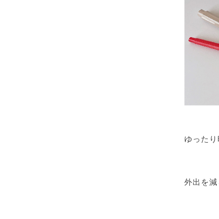
ゆったり
外出を減