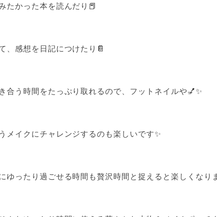
みたかった本を読んだり📕
て、感想を日記につけたり📔
き合う時間をたっぷり取れるので、フットネイルや💅✨
うメイクにチャレンジするのも楽しいです✨
にゆったり過ごせる時間も贅沢時間と捉えると楽しくなり