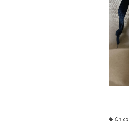
◆ Chic