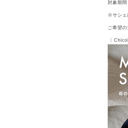
対象期間：2
※サシェ
ご希望の
〈 Chi