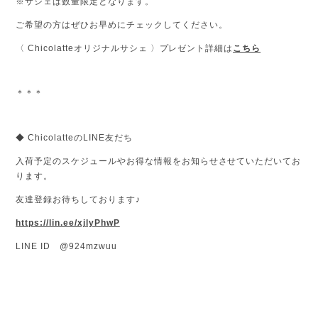
※サシェは数量限定となります。
ご希望の方はぜひお早めにチェックしてください。
〈 Chicolatteオリジナルサシェ 〉プレゼント詳細は
こちら
＊＊＊
◆ ChicolatteのLINE友だち
入荷予定のスケジュールやお得な情報をお知らせさせていただいてお
ります。
友達登録お待ちしております♪
https://lin.ee/xjlyPhwP
LINE ID @924mzwuu