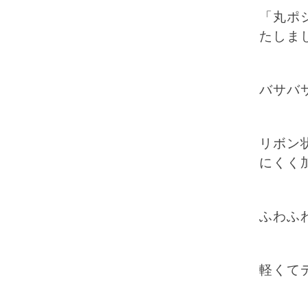
「丸ポ
たしま
バサバ
リボン
にくく
ふわふ
軽くて