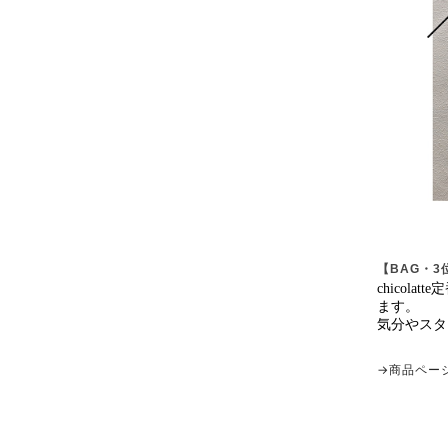
【BAG・3位
chicol
ます。
気分やスタ
→商品ペー