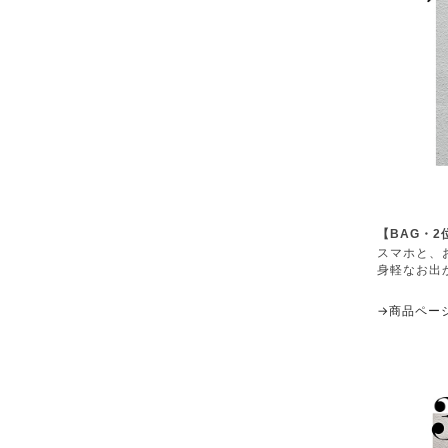
【BAG・2位
スマホと、
身軽なお出
→商品ペー