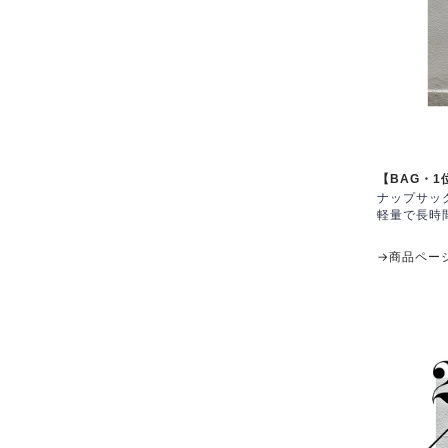
【BAG・1
ナップサッ
軽量で長時
→商品ペー