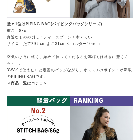
堂々1位はPIPING BAG(パイピングバッグシリーズ)
重さ：83g
身近なものの例え：ティースプーン１本くらい
サイズ：たて29.5cm よこ31cm ショルダー105cm
空気のように軽く、始めて持ってくださるお客様方は軽さに驚く方
も・・。
3WAYで使えたりと定番のバッグながら、オススメのポイントが満載
のPIPING BAGです。
＜商品一覧はコチラ＞